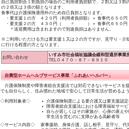
自己負担割合１割負担の場合のご利用者負担額で、２割又は３割
の２倍又は３倍の額となります。
食事代は介護保険適用外のため自己負担となります。
・要支援１の方 ４２０円（利用者負担額）＋ 食事代６５０円
・要支援２の方 ４３０円（ 〃 ）＋ 食事代６５０円
＊送迎費用は含まれますので別途負担はありません。
※ご利用いただける方は要支援１又は２の方ですが、見守り・介
に行ける程度の方となります。
いすみ市社会福祉協議会緩和型通所事業
お問い合わせ
TEL０４７０－８７－８９１０
自費型ホームヘルプサービス事業「ふれあいヘルパー」
介護保険制度や障害者総合支援法では対応できないサービスを提
でも自分らしく、住み慣れた地域で安心して日常生活が営めるよ
◇利用対象者◇
介護保険制度による要介護又は要支援認定
障害者総合支援法における障害福祉サービ
自らが若しくはその家族が、心身の衰えや
常生活を営むのに支障がある高齢者等
◇サービス内容◇
家事援助、身体介護、話し相手、見守り、代