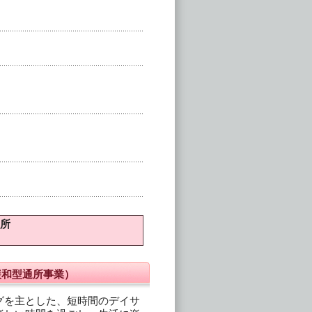
所
緩和型通所事業）
グを主とした、短時間のデイサ