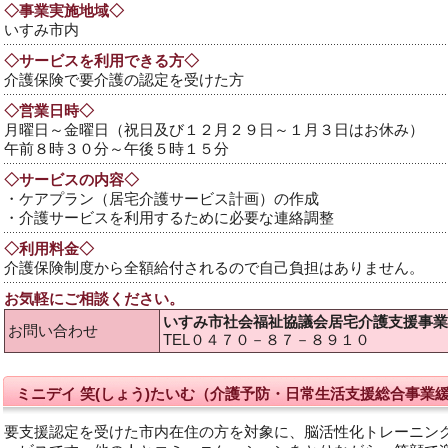
◇事業実施地域◇
いすみ市内
◇サービスを利用できる方◇
介護保険で要介護の認定を受けた方
◇営業日時◇
月曜日～金曜日（祝日及び１２月２９日～１月３日はお休み）
午前８時３０分～午後５時１５分
◇サービスの内容◇
・ケアプラン（居宅介護サービス計画）の作成
・介護サービスを利用するために必要な連絡調整
◇利用料金◇
介護保険制度から全額給付されるので自己負担はありません。
お気軽にご相談ください。
いすみ市社会福祉協議会居宅介護支援事業
お問い合わせ
TEL０４７０－８７－８９１０
ミニデイ 笑(しょう)たいむ（介護予防・日常生活支援総合事業
要支援認定を受けた市内在住の方を対象に、脳活性化トレーニン