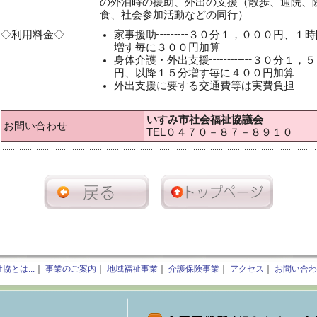
の外泊時の援助、外出の支援（散歩、通院、
食、社会参加活動などの同行）
◇利用料金◇
家事援助┅┅┅３０分１，０００円、１時
増す毎に３００円加算
身体介護・外出支援┅┅┅┅３０分１，５
円、以降１５分増す毎に４００円加算
外出支援に要する交通費等は実費負担
いすみ市社会福祉協議会
お問い合わせ
TEL０４７０－８７－８９１０
協とは...
｜
事業のご案内
｜
地域福祉事業
｜
介護保険事業
｜
アクセス
｜
お問い合わ